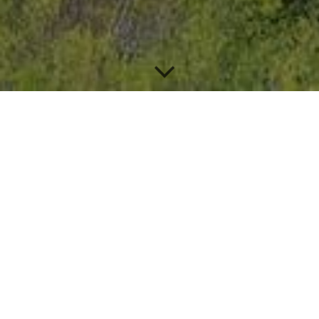
Herzlich
willkommen in Ulla
Das Dorf Ulla ist einer von 16
Ortsteilen der Gemeinde
Grammetal, im Landkreis Weimarer